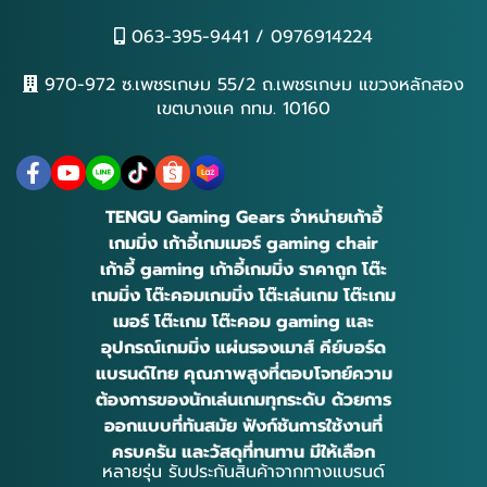
063-395-9441 / 0976914224
970-972 ซ.เพชรเกษม 55/2 ถ.เพชรเกษม แขวงหลักสอง
เขตบางแค กทม. 10160
TENGU Gaming Gears จำหน่ายเก้าอี้
เกมมิ่ง เก้าอี้เกมเมอร์ gaming chair
เก้าอี้ gaming เก้าอี้เกมมิ่ง ราคาถูก โต๊ะ
เกมมิ่ง โต๊ะคอมเกมมิ่ง โต๊ะเล่นเกม โต๊ะเกม
เมอร์ โต๊ะเกม โต๊ะคอม gaming และ
อุปกรณ์เกมมิ่ง แผ่นรองเมาส์ คีย์บอร์ด
แบรนด์ไทย คุณภาพสูงที่ตอบโจทย์ความ
ต้องการของนักเล่นเกมทุกระดับ ด้วยการ
ออกแบบที่ทันสมัย ฟังก์ชันการใช้งานที่
ครบครัน และวัสดุที่ทนทาน มีให้เลือก
หลายรุ่น รับประกันสินค้าจากทางแบรนด์