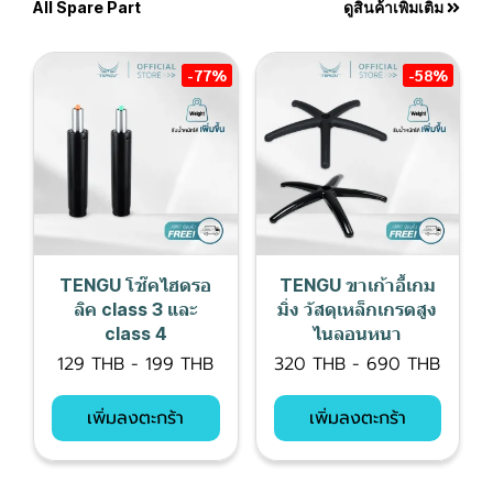
All Spare Part
ดูสินค้าเพิ่มเติม
-77%
-58%
TENGU โช๊คไฮดรอ
TENGU ขาเก้าอี้เกม
ลิค class 3 และ
มิ่ง วัสดุเหล็กเกรดสูง
class 4
ไนลอนหนา
129 THB
-
199 THB
320 THB
-
690 THB
เพิ่มลงตะกร้า
เพิ่มลงตะกร้า