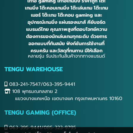
เก้าอี้ gaming เก้าอี้เกมมิ่ง ราคาถูก โต๊ะ
เกมมิ่ง โต๊ะคอมเกมมิ่ง โต๊ะเล่นเกม โต๊ะเกม
เมอร์ โต๊ะเกม โต๊ะคอม gaming และ
อุปกรณ์เกมมิ่ง แผ่นรองเมาส์ คีย์บอร์ด
แบรนด์ไทย คุณภาพสูงที่ตอบโจทย์ความ
ต้องการของนักเล่นเกมทุกระดับ ด้วยการ
ออกแบบที่ทันสมัย ฟังก์ชันการใช้งานที่
ครบครัน และวัสดุที่ทนทาน มีให้เลือก
หลายรุ่น รับประกันสินค้าจากทางแบรนด์
TENGU WAREHOUSE
083-241-7547/063-395-9441
108 พุทธมณฑลสาย 2
แขวงบางแคเหนือ เขตบางแค กรุงเทพมหานคร 10160
TENGU GAMING (OFFICE)
063-395-9441/085-323-9795