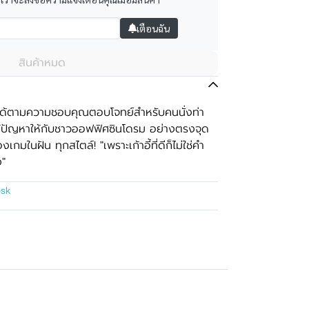
เตือนฉัน
สินค้าหมด
บได้ตามความชอบคุณตอบโจทย์สำหรับคนนั่งท่า
ก้ปัญหาให้กับชาวออฟฟิศซินโดรม อย่างตรงจุด
องเกมในฝัน ทุกสไตล์! "เพราะเก้าอี้ที่ดีก็ไม่ใช่คำ
ง"
esk