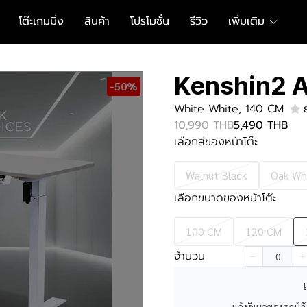
โต๊ะเกมมิ่ง
สินค้า
โปรโมชั่น
รีวิว
เพิ่มเติม
Kenshin2 A
-50%
White White, 140 CM
10,990 THB
5,490 THB
เลือกสีของหน้าโต๊ะ
Walnut Black
Oak Wh
เลือกขนาดของหน้าโต๊ะ
100 CM
120 CM
จำนวน
เ
แจ้งอีเมลของคุณไว้