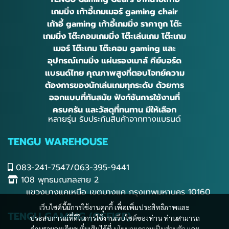
เกมมิ่ง เก้าอี้เกมเมอร์ gaming chair
เก้าอี้ gaming เก้าอี้เกมมิ่ง ราคาถูก โต๊ะ
เกมมิ่ง โต๊ะคอมเกมมิ่ง โต๊ะเล่นเกม โต๊ะเกม
เมอร์ โต๊ะเกม โต๊ะคอม gaming และ
อุปกรณ์เกมมิ่ง แผ่นรองเมาส์ คีย์บอร์ด
แบรนด์ไทย คุณภาพสูงที่ตอบโจทย์ความ
ต้องการของนักเล่นเกมทุกระดับ ด้วยการ
ออกแบบที่ทันสมัย ฟังก์ชันการใช้งานที่
ครบครัน และวัสดุที่ทนทาน มีให้เลือก
หลายรุ่น รับประกันสินค้าจากทางแบรนด์
TENGU WAREHOUSE
083-241-7547/063-395-9441
108 พุทธมณฑลสาย 2
แขวงบางแคเหนือ เขตบางแค กรุงเทพมหานคร 10160
เว็บไซต์นี้มีการใช้งานคุกกี้ เพื่อเพิ่มประสิทธิภาพและ
TENGU GAMING (OFFICE)
ประสบการณ์ที่ดีในการใช้งานเว็บไซต์ของท่าน ท่านสามารถ
อ่านรายละเอียดเพิ่มเติมได้ที่
นโยบายความเป็นส่วนตัว
และ