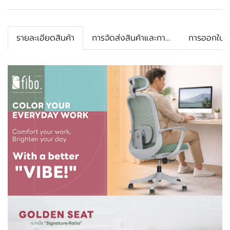
รายละเอียดสินค้า
การจัดส่งสินค้าและการรับประกัน
การออกใบกำ