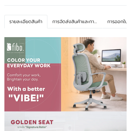
รายละเอียดสินค้า
การจัดส่งสินค้าและการรับประกัน
การออกใบกำ