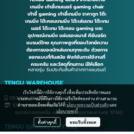
เกมมิ่ง เก้าอี้เกมเมอร์ gaming chair
เก้าอี้ gaming เก้าอี้เกมมิ่ง ราคาถูก โต๊ะ
เกมมิ่ง โต๊ะคอมเกมมิ่ง โต๊ะเล่นเกม โต๊ะเกม
เมอร์ โต๊ะเกม โต๊ะคอม gaming และ
อุปกรณ์เกมมิ่ง แผ่นรองเมาส์ คีย์บอร์ด
แบรนด์ไทย คุณภาพสูงที่ตอบโจทย์ความ
ต้องการของนักเล่นเกมทุกระดับ ด้วยการ
ออกแบบที่ทันสมัย ฟังก์ชันการใช้งานที่
ครบครัน และวัสดุที่ทนทาน มีให้เลือก
หลายรุ่น รับประกันสินค้าจากทางแบรนด์
TENGU WAREHOUSE
เว็บไซต์นี้มีการใช้งานคุกกี้ เพื่อเพิ่มประสิทธิภาพและ
083-241-7547/063-395-9441
ประสบการณ์ที่ดีในการใช้งานเว็บไซต์ของท่าน ท่านสามารถ
108 พุทธมณฑลสาย 2
อ่านรายละเอียดเพิ่มเติมได้ที่
นโยบายความเป็นส่วนตัว
และ
นโยบายคุกกี้
แขวงบางแคเหนือ เขตบางแค กรุงเทพมหานคร 10160
ตั้งค่าคุกกี้
ยอมรับทั้งหมด
TENGU GAMING (OFFICE)