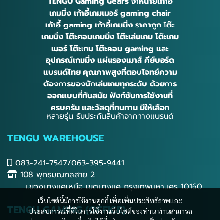
TENGU Gaming Gears จำหน่ายเก้าอี้
เกมมิ่ง เก้าอี้เกมเมอร์ gaming chair
เก้าอี้ gaming เก้าอี้เกมมิ่ง ราคาถูก โต๊ะ
เกมมิ่ง โต๊ะคอมเกมมิ่ง โต๊ะเล่นเกม โต๊ะเกม
เมอร์ โต๊ะเกม โต๊ะคอม gaming และ
อุปกรณ์เกมมิ่ง แผ่นรองเมาส์ คีย์บอร์ด
แบรนด์ไทย คุณภาพสูงที่ตอบโจทย์ความ
ต้องการของนักเล่นเกมทุกระดับ ด้วยการ
ออกแบบที่ทันสมัย ฟังก์ชันการใช้งานที่
ครบครัน และวัสดุที่ทนทาน มีให้เลือก
หลายรุ่น รับประกันสินค้าจากทางแบรนด์
TENGU WAREHOUSE
083-241-7547/063-395-9441
108 พุทธมณฑลสาย 2
แขวงบางแคเหนือ เขตบางแค กรุงเทพมหานคร 10160
เว็บไซต์นี้มีการใช้งานคุกกี้ เพื่อเพิ่มประสิทธิภาพและ
TENGU GAMING (OFFICE)
ประสบการณ์ที่ดีในการใช้งานเว็บไซต์ของท่าน ท่านสามารถ