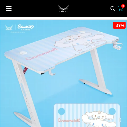
0
-47%