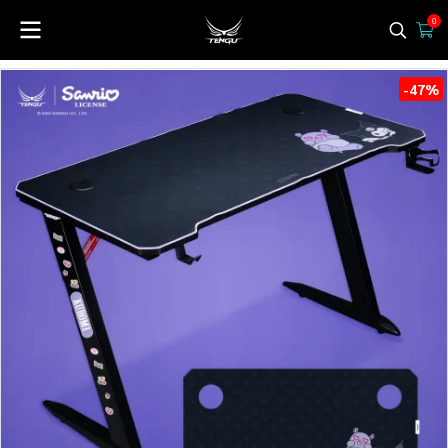
0
-47%