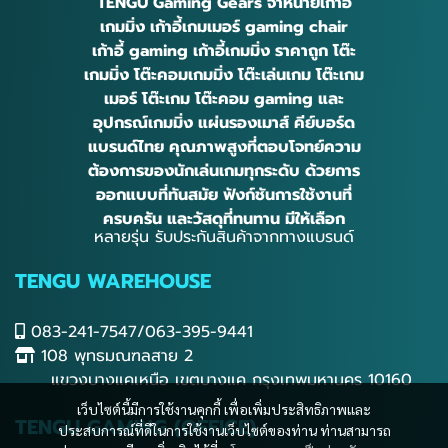
TENGU Gaming Gears จำหน่ายเก้าอี้
เกมมิ่ง เก้าอี้เกมเมอร์ gaming chair
เก้าอี้ gaming เก้าอี้เกมมิ่ง ราคาถูก โต๊ะ
เกมมิ่ง โต๊ะคอมเกมมิ่ง โต๊ะเล่นเกม โต๊ะเกม
เมอร์ โต๊ะเกม โต๊ะคอม gaming และ
อุปกรณ์เกมมิ่ง แผ่นรองเมาส์ คีย์บอร์ด
แบรนด์ไทย คุณภาพสูงที่ตอบโจทย์ความ
ต้องการของนักเล่นเกมทุกระดับ ด้วยการ
ออกแบบที่ทันสมัย ฟังก์ชันการใช้งานที่
ครบครัน และวัสดุที่ทนทาน มีให้เลือก
หลายรุ่น รับประกันสินค้าจากทางแบรนด์
TENGU WAREHOUSE
083-241-7547/063-395-9441
108 พุทธมณฑลสาย 2
แขวงบางแคเหนือ เขตบางแค กรุงเทพมหานคร 10160
เว็บไซต์นี้มีการใช้งานคุกกี้ เพื่อเพิ่มประสิทธิภาพและ
TENGU GAMING (OFFICE)
ประสบการณ์ที่ดีในการใช้งานเว็บไซต์ของท่าน ท่านสามารถ