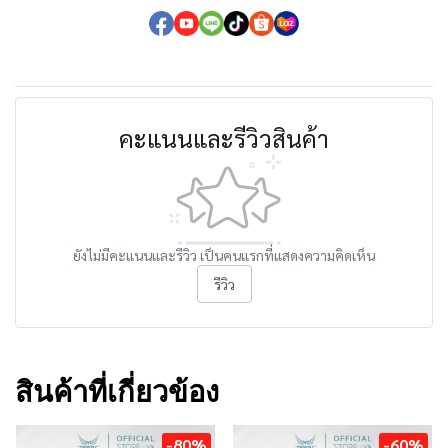
คะแนนและรีวิวสินค้า
ยังไม่มีคะแนนและรีวิว เป็นคนแรกที่แสดงความคิดเห็น
รีวิว
สินค้าที่เกี่ยวข้อง
-80%
-60%