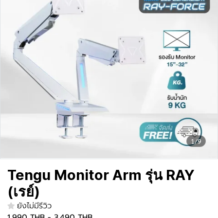
1/9
Tengu Monitor Arm รุ่น RAY
(เรย์)
ยังไม่มีรีวิว
1,990 THB
-
3,490 THB