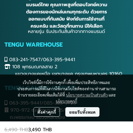
แบรนด์ไทย คุณภาพสูงที่ตอบโจทย์ความ
ต้องการของนักเล่นเกมทุกระดับ ด้วยการ
ออกแบบที่ทันสมัย ฟังก์ชันการใช้งานที่
ครบครัน และวัสดุที่ทนทาน มีให้เลือก
หลายรุ่น รับประกันสินค้าจากทางแบรนด์
TENGU WAREHOUSE
083-241-7547/063-395-9441
108 พุทธมณฑลสาย 2
แขวงบางแคเหนือ เขตบางแค กรุงเทพมหานคร 10160
เว็บไซต์นี้มีการใช้งานคุกกี้ เพื่อเพิ่มประสิทธิภาพและ
TENGU GAMING (OFFICE)
ประสบการณ์ที่ดีในการใช้งานเว็บไซต์ของท่าน ท่านสามารถ
อ่านรายละเอียดเพิ่มเติมได้ที่
นโยบายความเป็นส่วนตัว
และ
นโยบายคุกกี้
063-395-9441/085-323-9795
970-972 ซ.เพชรเกษม 55/2
ตั้งค่าคุกกี้
ยอมรับทั้งหมด
ถ.เพชรเกษม แขวงหลักสอง
เขตบางแค กทม. 10160
6,490 THB
3,490 THB