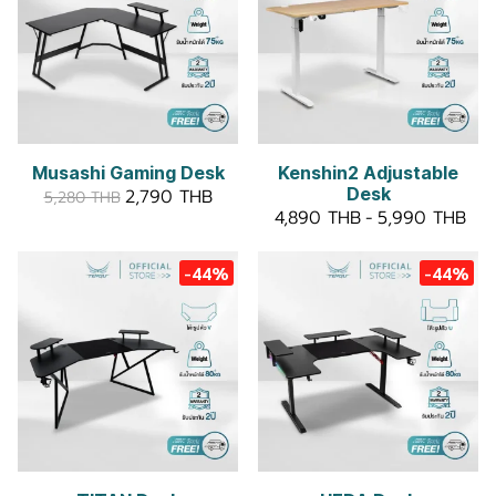
Musashi Gaming Desk
Kenshin2 Adjustable
Desk
2,790 THB
5,280 THB
4,890 THB
-
5,990 THB
-44%
-44%