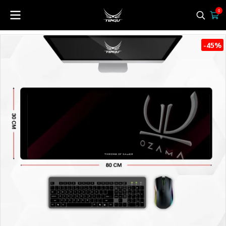
0
-45%