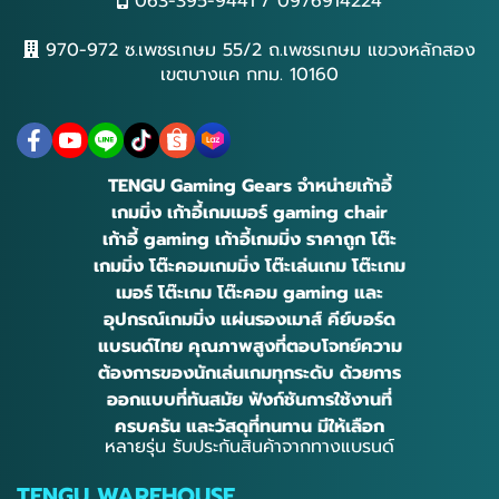
063-395-9441 / 0976914224
970-972 ซ.เพชรเกษม 55/2 ถ.เพชรเกษม แขวงหลักสอง
เขตบางแค กทม. 10160
TENGU Gaming Gears จำหน่ายเก้าอี้
เกมมิ่ง เก้าอี้เกมเมอร์ gaming chair
เก้าอี้ gaming เก้าอี้เกมมิ่ง ราคาถูก โต๊ะ
เกมมิ่ง โต๊ะคอมเกมมิ่ง โต๊ะเล่นเกม โต๊ะเกม
เมอร์ โต๊ะเกม โต๊ะคอม gaming และ
อุปกรณ์เกมมิ่ง แผ่นรองเมาส์ คีย์บอร์ด
แบรนด์ไทย คุณภาพสูงที่ตอบโจทย์ความ
ต้องการของนักเล่นเกมทุกระดับ ด้วยการ
ออกแบบที่ทันสมัย ฟังก์ชันการใช้งานที่
ครบครัน และวัสดุที่ทนทาน มีให้เลือก
หลายรุ่น รับประกันสินค้าจากทางแบรนด์
TENGU WAREHOUSE