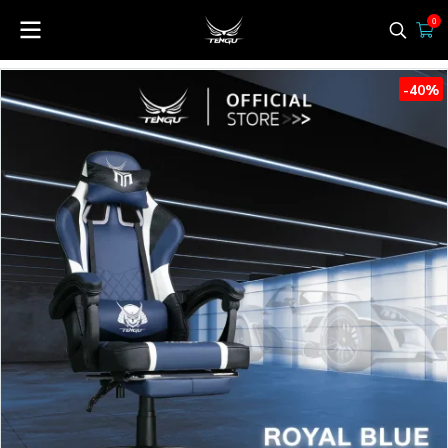
0
-40%