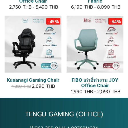
Office Chair
Fabric
2,750 THB
-
5,490 THB
6,190 THB
-
8,090 THB
-45%
-64%
Kusanagi Gaming Chair
FIBO เก้าอี้ทำงาน JOY
Office Chair
2,690 THB
4,890 THB
1,990 THB
-
2,090 THB
TENGU GAMING (OFFICE)