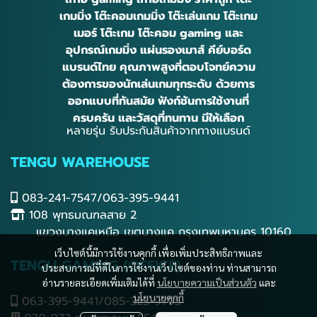
เกมมิ่ง โต๊ะคอมเกมมิ่ง โต๊ะเล่นเกม โต๊ะเกม
เมอร์ โต๊ะเกม โต๊ะคอม gaming และ
อุปกรณ์เกมมิ่ง แผ่นรองเมาส์ คีย์บอร์ด
แบรนด์ไทย คุณภาพสูงที่ตอบโจทย์ความ
ต้องการของนักเล่นเกมทุกระดับ ด้วยการ
ออกแบบที่ทันสมัย ฟังก์ชันการใช้งานที่
ครบครัน และวัสดุที่ทนทาน มีให้เลือก
หลายรุ่น รับประกันสินค้าจากทางแบรนด์
TENGU WAREHOUSE
083-241-7547/063-395-9441
108 พุทธมณฑลสาย 2
แขวงบางแคเหนือ เขตบางแค กรุงเทพมหานคร 10160
เว็บไซต์นี้มีการใช้งานคุกกี้ เพื่อเพิ่มประสิทธิภาพและ
TENGU GAMING (OFFICE)
ประสบการณ์ที่ดีในการใช้งานเว็บไซต์ของท่าน ท่านสามารถ
อ่านรายละเอียดเพิ่มเติมได้ที่
นโยบายความเป็นส่วนตัว
และ
นโยบายคุกกี้
063-395-9441/085-323-9795