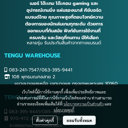
เมอร์ โต๊ะเกม โต๊ะคอม gaming และ
อุปกรณ์เกมมิ่ง แผ่นรองเมาส์ คีย์บอร์ด
แบรนด์ไทย คุณภาพสูงที่ตอบโจทย์ความ
ต้องการของนักเล่นเกมทุกระดับ ด้วยการ
ออกแบบที่ทันสมัย ฟังก์ชันการใช้งานที่
ครบครัน และวัสดุที่ทนทาน มีให้เลือก
หลายรุ่น รับประกันสินค้าจากทางแบรนด์
TENGU WAREHOUSE
083-241-7547/063-395-9441
108 พุทธมณฑลสาย 2
แขวงบางแคเหนือ เขตบางแค กรุงเทพมหานคร 10160
เว็บไซต์นี้มีการใช้งานคุกกี้ เพื่อเพิ่มประสิทธิภาพและ
TENGU GAMING (OFFICE)
ประสบการณ์ที่ดีในการใช้งานเว็บไซต์ของท่าน ท่านสามารถ
อ่านรายละเอียดเพิ่มเติมได้ที่
นโยบายความเป็นส่วนตัว
และ
นโยบายคุกกี้
063-395-9441/085-323-9795
970-972 ซ.เพชรเกษม 55/2
ตั้งค่าคุกกี้
ยอมรับทั้งหมด
ถ.เพชรเกษม แขวงหลักสอง