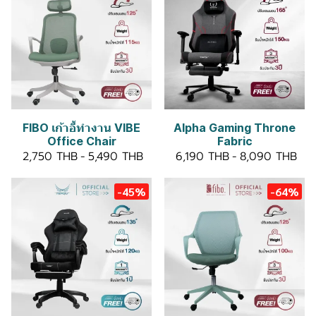
FIBO เก้าอี้ทำงาน VIBE
Alpha Gaming Throne
Office Chair
Fabric
2,750 THB
-
5,490 THB
6,190 THB
-
8,090 THB
-45%
-64%