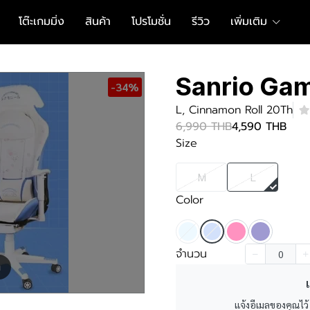
โต๊ะเกมมิ่ง
สินค้า
โปรโมชั่น
รีวิว
เพิ่มเติม
Sanrio Gam
-34%
L, Cinnamon Roll 20Th
6,990 THB
4,590 THB
Size
M
L
Color
จำนวน
m
เ
แจ้งอีเมลของคุณไว้