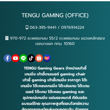
TENGU GAMING (OFFICE)
063-395-9441 / 0976914224
970-972 ซ.เพชรเกษม 55/2 ถ.เพชรเกษม แขวงหลักสอง
เขตบางแค กทม. 10160
TENGU Gaming Gears จำหน่ายเก้าอี้
เกมมิ่ง เก้าอี้เกมเมอร์ gaming chair
เก้าอี้ gaming เก้าอี้เกมมิ่ง ราคาถูก โต๊ะ
เกมมิ่ง โต๊ะคอมเกมมิ่ง โต๊ะเล่นเกม โต๊ะเกม
เมอร์ โต๊ะเกม โต๊ะคอม gaming และ
อุปกรณ์เกมมิ่ง แผ่นรองเมาส์ คีย์บอร์ด
แบรนด์ไทย คุณภาพสูงที่ตอบโจทย์ความ
ต้องการของนักเล่นเกมทุกระดับ ด้วยการ