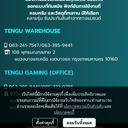
ออกแบบที่ทันสมัย ฟังก์ชันการใช้งานที่
ครบครัน และวัสดุที่ทนทาน มีให้เลือก
หลายรุ่น รับประกันสินค้าจากทางแบรนด์
TENGU WAREHOUSE
083-241-7547/063-395-9441
108 พุทธมณฑลสาย 2
แขวงบางแคเหนือ เขตบางแค กรุงเทพมหานคร 10160
TENGU GAMING (OFFICE)
063-395-9441/085-323-9795
970-972 ซ.เพชรเกษม 55/2
เว็บไซต์นี้มีการใช้งานคุกกี้ เพื่อเพิ่มประสิทธิภาพและ
ถ.เพชรเกษม แขวงหลักสอง
ประสบการณ์ที่ดีในการใช้งานเว็บไซต์ของท่าน ท่านสามารถ
อ่านรายละเอียดเพิ่มเติมได้ที่
นโยบายความเป็นส่วนตัว
และ
เขตบางแค กทม. 10160
นโยบายคุกกี้
ตั้งค่าคุกกี้
ยอมรับทั้งหมด
Copyright | All Rights Reserved | Tengugaminggears